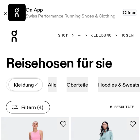
On App
Öffnen
Swiss Performance Running Shoes & Clothing
Press Escape to close navigation
SHOP
KLEIDUNG
HOSEN
Reisehosen für sie
All
Kleidung
Alle
Oberteile
Hoodies & Sweatsh
Filtern
 (4)
5 RESULTATE