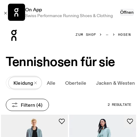
On App
Öffnen
Swiss Performance Running Shoes & Clothing
Press Escape to close navigation
ZUM SHOP
HOSEN
Tennishosen für sie
All
Kleidung
Alle
Oberteile
Jacken & Westen
Filtern
 (4)
2 RESULTATE