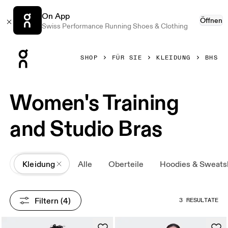
On App
Öffnen
Swiss Performance Running Shoes & Clothing
Press Escape to close navigation
SHOP
FÜR SIE
KLEIDUNG
BHS
Women's Training
and Studio Bras
All
Kleidung
Alle
Oberteile
Hoodies & Sweatsh
Filtern
 (4)
3 RESULTATE