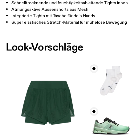
Schnelltrocknende und feuchtigkeitsableitende Tights innen
Horizontal verschieben, um mehr zu sehen
Atmungsaktive Aussenshorts aus Mesh
Integrierte Tights mit Tasche für dein Handy
Schrittlänge (Grösse S): 13 cm
Super elastisches Stretch-Material für mühelose Bewegung
So misst du richtig
Look-Vorschläge