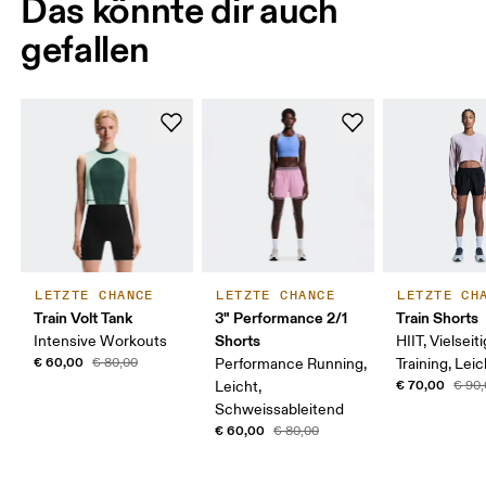
Das könnte dir auch
gefallen
LETZTE CHANCE
LETZTE CHANCE
LETZTE CH
Train Volt Tank
3" Performance 2/1
Train Shorts
Shorts
Intensive Workouts
HIIT, Vielseit
€ 60,00
€ 80,00
Performance Running,
Training, Leic
€ 70,00
Leicht,
€ 90
Schweissableitend
€ 60,00
€ 80,00