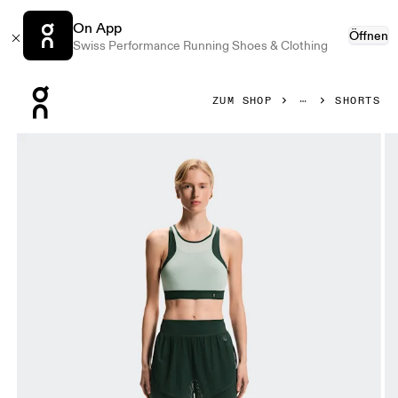
On App
Öffnen
Swiss Performance Running Shoes & Clothing
Press Escape to close navigation
ZUM SHOP
SHORTS
Bild 1 von 6 in der Produktgalerie On Train Volt 2-in-1 Shor