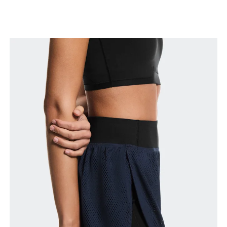
Taille
Miss den Umfang deiner natürlichen Taille. Dort,
wo dein Oberkörper am schmalsten ist.
Hüfte
Miss um die breiteste Stelle deiner Hüfte herum.
Oberschenkel
Stell dich so hin, dass deine Füsse schulterbreit
auseinander sind. Miss um die breiteste Stelle
deines Oberschenkels herum.
Schrittlänge
Stell dich mit durchgedrückten Knien hin, die
Füsse leicht auseinander. Miss von der obersten