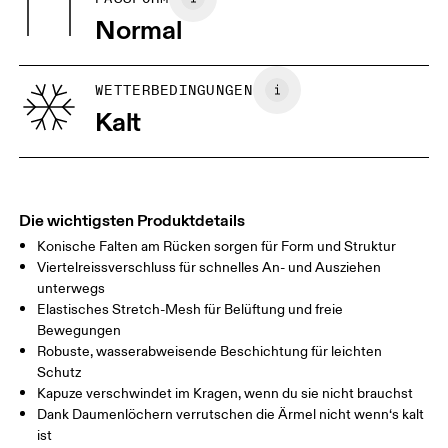
GRÖSSENRATGEBER - HERRENKLEIDUNG
Normal
BRUST
90
91 — 96
97 
TAILLE
75
76 — 82
83
WETTERBEDINGUNGEN
HÜFTE
Kalt
89
90 — 95
96 
Horizontal verschieben, um mehr zu sehen
Die wichtigsten Produktdetails
Konische Falten am Rücken sorgen für Form und Struktur
So misst du richtig
Viertelreissverschluss für schnelles An- und Ausziehen
unterwegs
Elastisches Stretch-Mesh für Belüftung und freie
Bewegungen
Robuste, wasserabweisende Beschichtung für leichten
Schutz
Kapuze verschwindet im Kragen, wenn du sie nicht brauchst
Dank Daumenlöchern verrutschen die Ärmel nicht wenn‘s kalt
ist