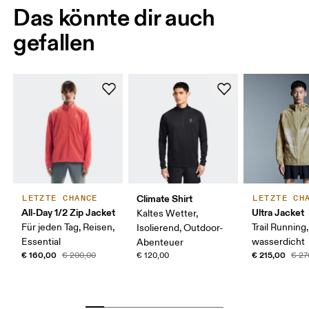
Das könnte dir auch
gefallen
Climate Shirt
LETZTE CHANCE
LETZTE CH
All-Day 1/2 Zip Jacket
Ultra Jacket
Kaltes Wetter,
Für jeden Tag, Reisen,
Trail Running,
Isolierend, Outdoor-
Essential
wasserdicht
Abenteuer
€ 160,00
€ 215,00
€ 200,00
€ 120,00
€ 27