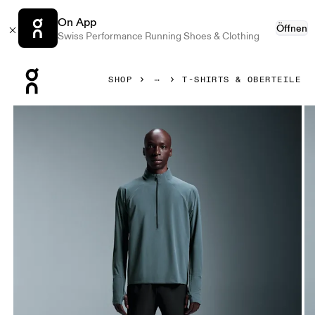
On App
Öffnen
Swiss Performance Running Shoes & Clothing
Press Escape to close navigation
SHOP
T-SHIRTS & OBERTEILE
Bild 1 von 5 in der Produktgalerie On Trail Breaker Stone He