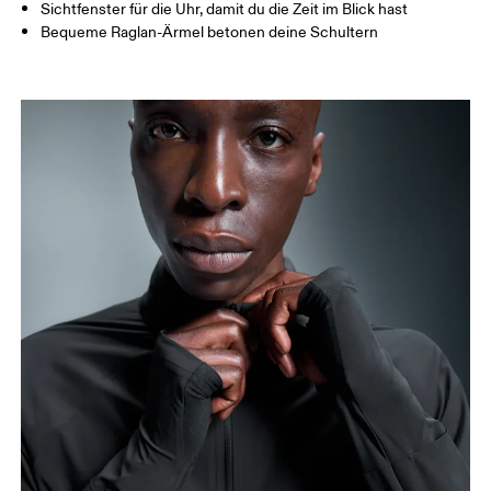
Sichtfenster für die Uhr, damit du die Zeit im Blick hast
Bequeme Raglan-Ärmel betonen deine Schultern
Brust
Miss an der Stelle, an der dein Brustumfang am
grössten ist. Achte darauf, das Massband gerade zu
halten.
Taille
Miss den Umfang deiner natürlichen Taille. Dort,
wo dein Oberkörper am schmalsten ist.