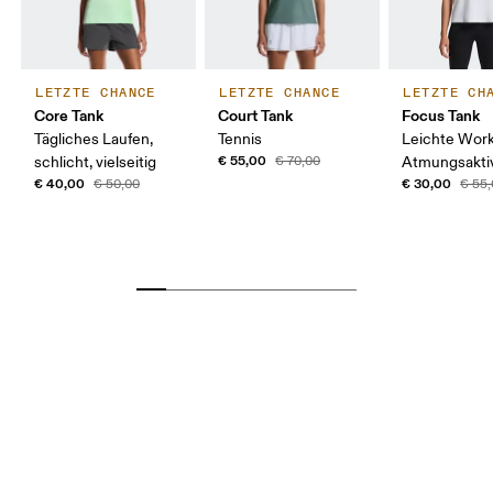
LETZTE CHANCE
LETZTE CHANCE
LETZTE CH
Core Tank
Court Tank
Focus Tank
Tägliches Laufen,
Tennis
Leichte Work
€ 55,00
schlicht, vielseitig
€ 70,00
Atmungsaktiv
€ 40,00
€ 30,00
€ 50,00
€ 55