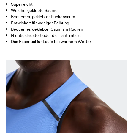
Horizontal verschieben, um mehr zu sehen
Superleicht
Weiche, geklebte Säume
Bequemer, geklebter Rückensaum
Entwickelt für weniger Reibung
So misst du richtig
Bequemer, geklebter Saum am Rücken
Nichts, das stört oder die Haut irritiert
Das Essential für Läufe bei warmem Wetter