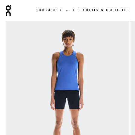
Press Escape to close navigation
ZUM SHOP
T-SHIRTS & OBERTEILE
Bild 1 von 5 in der Produktgalerie On Performance Tank Zaf