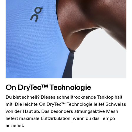
Brustumfang
Miss an der Stelle, an der dein Brustumfang am
grössten ist. Achte darauf, das Massband gerade zu
halten.
Taille
Miss den Umfang deiner natürlichen Taille. Dort,
wo dein Oberkörper am schmalsten ist.
On DryTec™ Technologie
Hüfte
Du bist schnell? Dieses schnelltrocknende Tanktop hält
Miss um die breiteste Stelle deiner Hüfte herum.
mit. Die leichte On DryTec™ Technologie leitet Schweiss
von der Haut ab. Das besonders atmungsaktive Mesh
liefert maximale Luftzirkulation, wenn du das Tempo
anziehst.