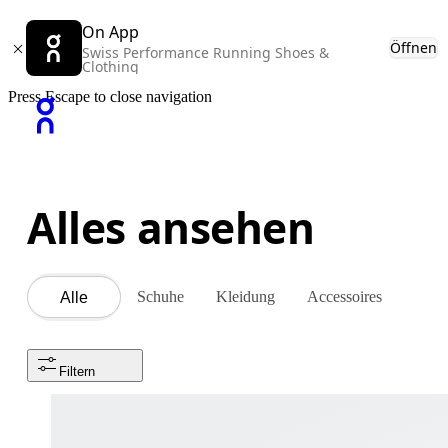
On App
Öffnen
Swiss Performance Running Shoes &
Clothing
Press Escape to close navigation
Alles ansehen
Schuhe
Kleidung
Accessoires
Alle
Filtern