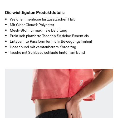
OBERSCHENK
53
55
EL
Die wichtigsten Produktdetails
Weiche Innenhose für zusätzlichen Halt
Horizontal verschieben, um mehr zu sehen
Mit CleanCloud® Polyester
Mesh-Stoff für maximale Belüftung
Schrittlänge (Grösse S): 17 cm
Praktisch platzierte Taschen für deine Essentials
Entspannte Passform für mehr Bewegungsfreiheit
Hosenbund mit verstaubarem Kordelzug
So misst du richtig
Tasche mit Schlüsselschlaufe hinten am Bund