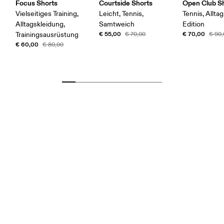
Focus Shorts
Courtside Shorts
Open Club S
Vielseitiges Training,
Leicht, Tennis,
Tennis, Alltag
Alltagskleidung,
Samtweich
Edition
€ 55,00
€ 70,00
Trainingsausrüstung
€ 70,00
€ 90
€ 60,00
€ 80,00