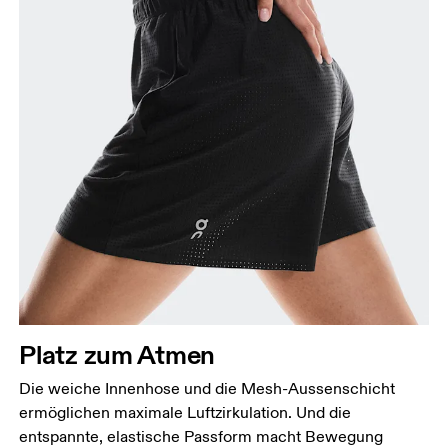
Taille
Miss den Umfang deiner natürlichen Taille. Dort,
wo dein Oberkörper am schmalsten ist.
Hüfte
Miss um die breiteste Stelle deiner Hüfte herum.
Platz zum Atmen
Oberschenkel
Stell dich so hin, dass deine Füsse schulterbreit
Die weiche Innenhose und die Mesh-Aussenschicht
auseinander sind. Miss um die breiteste Stelle
ermöglichen maximale Luftzirkulation. Und die
deines Oberschenkels herum.
entspannte, elastische Passform macht Bewegung