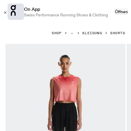
On App
Öffnen
Swiss Performance Running Shoes & Clothing
Press Escape to close navigation
SHOP
KLEIDUNG
SHORTS
Bild 1 von 6 in der Produktgalerie On Pace Mesh Shorts Bl