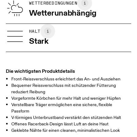
Nicht im Trockner trocknen
WETTERBEDINGUNGEN
Deine Körpermasse in Zentimeter
(recycled) 82%, Elastane 18%. Cup lining: Polyester 100%. Bottom
Wetterunabhängig
Band: Polyamide 46%, Elastane 10%.
Herkunftsland
XXS
XXS D-DD
Vietnam
GRÖSSENRATGEBER - SPORT-BHS
HALT
BRUSTUMFAN
77 — 79
79 — 83
79
Stark
G
UNTERBRUST
66.5 — 68.5
66.5 — 68.5
68.5
UMFANG
KÖRBCHENGR
Die wichtigsten Produktdetails
60A — 60C
60D — 60DD
65A-65C
ÖSSE
Front-Reissverschluss erleichtert das An- und Ausziehen
Bequemer Reissverschluss mit schützender Fütterung
Horizontal verschieben, um mehr zu sehen
reduziert Reibung
Vorgeformte Körbchen für mehr Halt und weniger Hüpfen
Verstellbare Träger ermöglichen eine sichere, flexible
Passform
So misst du richtig
V-förmiges Unterbrustband verstärkt den stützenden Halt
Offenes Racerback-Design lässt Luft an deine Haut
Geklebte Nähte für einen cleanen, minimalistischen Look