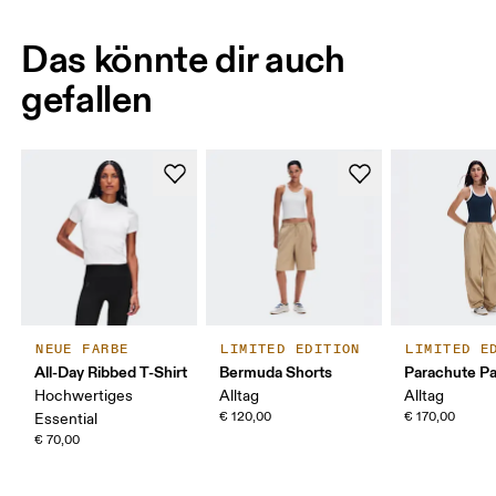
Das könnte dir auch
gefallen
NEUE FARBE
LIMITED EDITION
LIMITED E
All-Day Ribbed T-Shirt
Bermuda Shorts
Parachute P
Hochwertiges
Alltag
Alltag
€ 120,00
€ 170,00
Essential
€ 70,00