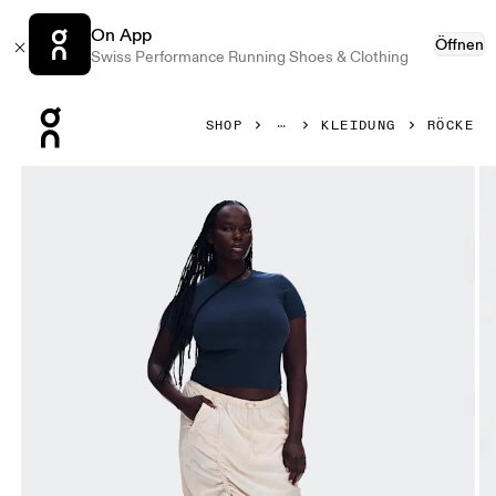
On App
Öffnen
Swiss Performance Running Shoes & Clothing
Press Escape to close navigation
SHOP
KLEIDUNG
RÖCKE
Bild 1 von 8 in der Produktgalerie On Drawstring Midi Skir