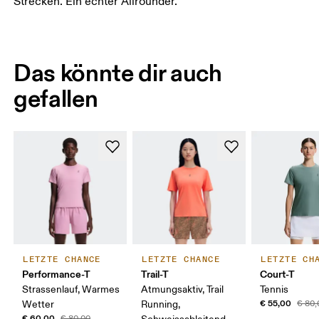
Strecken. Ein echter Allrounder.
Das könnte dir auch
gefallen
LETZTE CHANCE
LETZTE CHANCE
LETZTE CH
Performance-T
Trail-T
Court-T
Strassenlauf, Warmes
Atmungsaktiv, Trail
Tennis
€ 55,00
Wetter
Running,
€ 80,
€ 60,00
€ 80,00