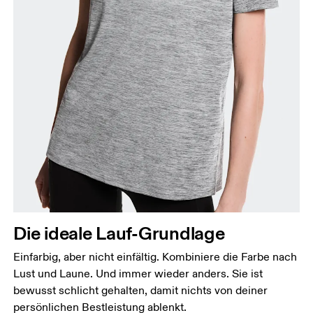
Brustumfang
Miss an der Stelle, an der dein Brustumfang am
grössten ist. Achte darauf, das Massband gerade zu
halten.
Taille
Die ideale Lauf-Grundlage
Miss den Umfang deiner natürlichen Taille. Dort,
wo dein Oberkörper am schmalsten ist.
Einfarbig, aber nicht einfältig. Kombiniere die Farbe nach
Hüfte
Lust und Laune. Und immer wieder anders. Sie ist
Miss um die breiteste Stelle deiner Hüfte herum.
bewusst schlicht gehalten, damit nichts von deiner
persönlichen Bestleistung ablenkt.