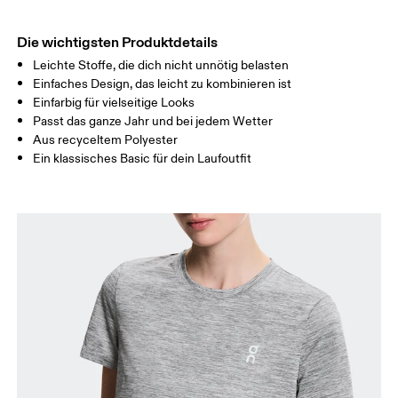
HÜFTE
90
91 — 96
97 
Die wichtigsten Produktdetails
Leichte Stoffe, die dich nicht unnötig belasten
Horizontal verschieben, um mehr zu sehen
Einfaches Design, das leicht zu kombinieren ist
Einfarbig für vielseitige Looks
Passt das ganze Jahr und bei jedem Wetter
Aus recyceltem Polyester
So misst du richtig
Ein klassisches Basic für dein Laufoutfit