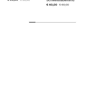
Schweissableitend
€ 40,00
€ 60,00