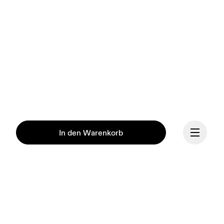
In den Warenkorb
Fortsetzen
Unsere Mission ist es, den 