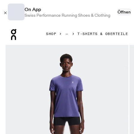
On App
Öffnen
Swiss Performance Running Shoes & Clothing
Press Escape to close navigation
SHOP
T-SHIRTS & OBERTEILE
Bild 1 von 6 in der Produktgalerie On Core-T Twilight Damen