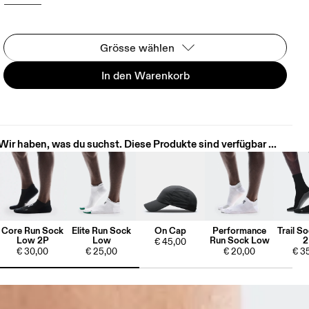
Grösse wählen
In den Warenkorb
Wir haben, was du suchst. Diese Produkte sind verfügbar ...
Core Run Sock
Elite Run Sock
On Cap
Performance
Trail S
Low 2P
Low
Run Sock Low
2
€ 45,00
€ 30,00
€ 25,00
€ 20,00
€ 3