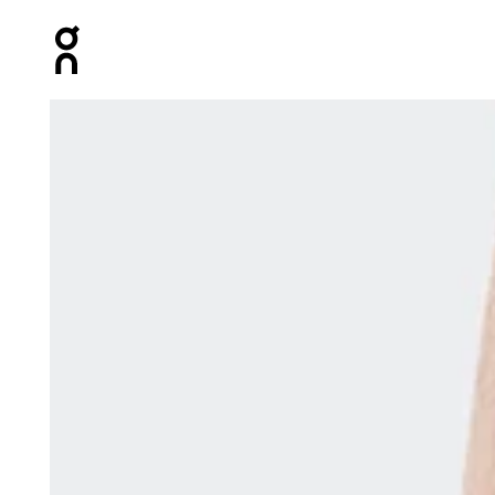
Press Escape to close navigation
Bild 1 von 3 in der Produktgalerie On Core Sock FKA Bl