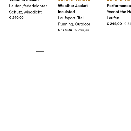
Weather Jacket
Performance
Laufen, federleichter
Insulated
Year of the H
Schutz, winddicht
€ 240,00
Laufsport, Trail
Laufen
€ 245,00
Running, Outdoor
€ 3
€ 175,00
€ 250,00