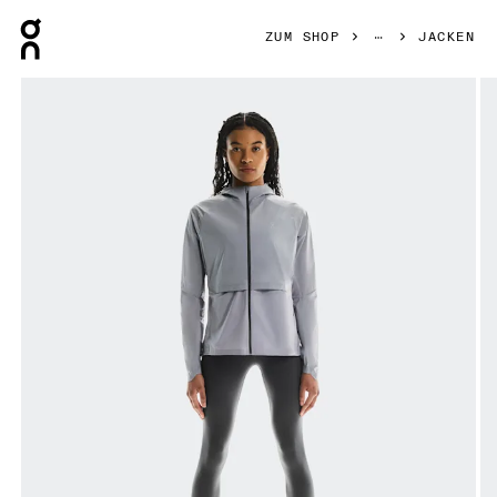
Press Escape to close navigation
ZUM SHOP
JACKEN
Bild 1 von 7 in der Produktgalerie On Core Jacket Lilac D