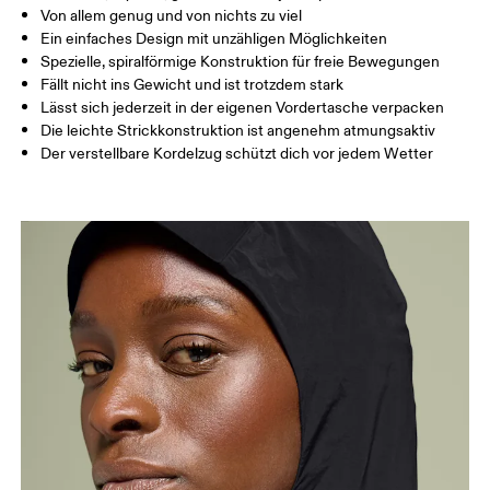
Horizontal verschieben, um mehr zu sehen
Von allem genug und von nichts zu viel
Ein einfaches Design mit unzähligen Möglichkeiten
Spezielle, spiralförmige Konstruktion für freie Bewegungen
Fällt nicht ins Gewicht und ist trotzdem stark
So misst du richtig
Lässt sich jederzeit in der eigenen Vordertasche verpacken
Die leichte Strickkonstruktion ist angenehm atmungsaktiv
Der verstellbare Kordelzug schützt dich vor jedem Wetter