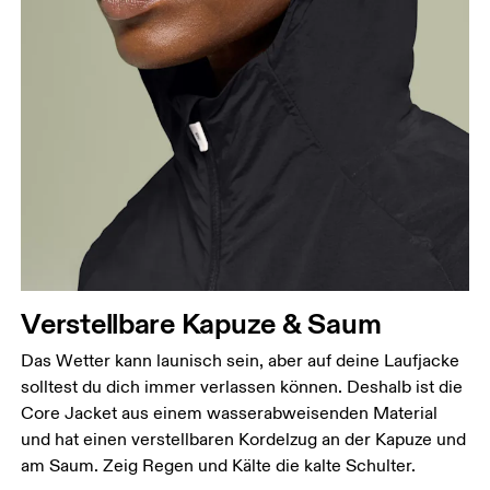
Brustumfang
Miss an der Stelle, an der dein Brustumfang am
grössten ist. Achte darauf, das Massband gerade zu
halten.
Taille
Miss den Umfang deiner natürlichen Taille. Dort,
wo dein Oberkörper am schmalsten ist.
Verstellbare Kapuze & Saum
Hüfte
Das Wetter kann launisch sein, aber auf deine Laufjacke
Miss um die breiteste Stelle deiner Hüfte herum.
solltest du dich immer verlassen können. Deshalb ist die
Core Jacket aus einem wasserabweisenden Material
und hat einen verstellbaren Kordelzug an der Kapuze und
am Saum. Zeig Regen und Kälte die kalte Schulter.