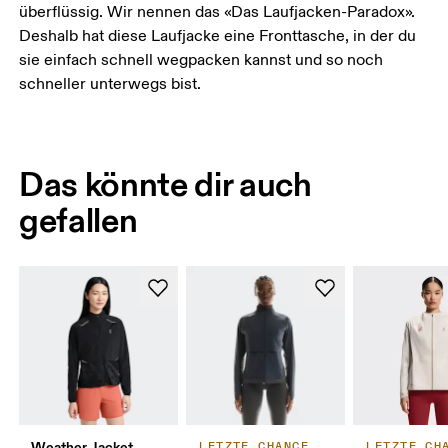
überflüssig. Wir nennen das «Das Laufjacken-Paradox».
Deshalb hat diese Laufjacke eine Fronttasche, in der du
sie einfach schnell wegpacken kannst und so noch
schneller unterwegs bist.
Das könnte dir auch
gefallen
Weather Jacket
LETZTE CHANCE
LETZTE CH