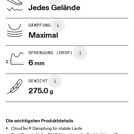
Vietnam
Jedes Gelände
JP
25
25.5
UK
6.5
7
DÄMPFUNG
Maximal
US
7
7.5
SPRENGUNG (DROP)
Horizontal verschieben, um mehr zu sehen
6
mm
GEWICHT
275.0
g
Die wichtigsten Produktdetails
CloudTec® Dämpfung für stabile Läufe