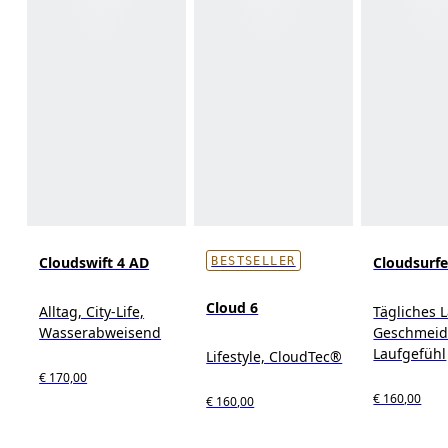
Cloudswift 4 AD
Cloudsurfe
BESTSELLER
Cloud 6
Alltag, City-Life,
Tägliches 
Wasserabweisend
Geschmeid
Laufgefühl
Lifestyle, CloudTec®
€ 170,00
€ 160,00
€ 160,00