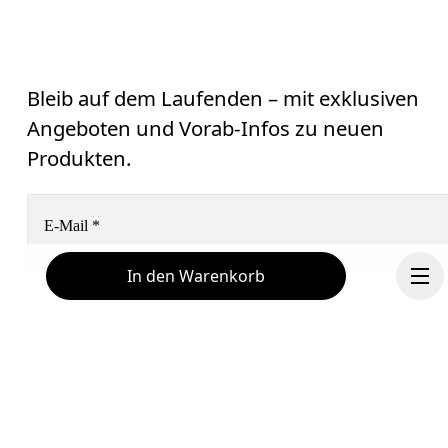
Bleib auf dem Laufenden – mit exklusiven
Angeboten und Vorab-Infos zu neuen
Produkten.
E-Mail
*
In den Warenkorb
Erhalte personalisierte Inhalte auf digitalen
Medienplattformen, die auf deinen Interaktionen mit On
basieren.
Mehr erfahren
Hilfe & Support
Abonnieren
Chat
Fortsetzen