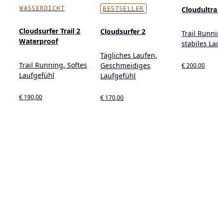
WASSERDICHT
Cloudultra
BESTSELLER
Cloudsurfer Trail 2
Cloudsurfer 2
Trail Runn
Waterproof
stabiles L
Tägliches Laufen,
Trail Running, Softes
Geschmeidiges
€ 200,00
Laufgefühl
Laufgefühl
€ 190,00
€ 170,00