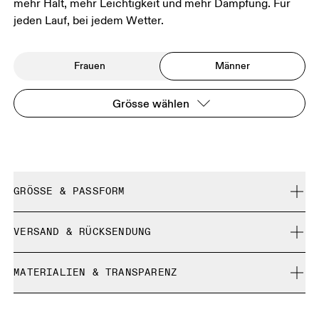
mehr Halt, mehr Leichtigkeit und mehr Dämpfung. Für
jeden Lauf, bei jedem Wetter.
Frauen
Männer
Grösse wählen
GRÖSSE & PASSFORM
Normal. Fällt normal aus.
VERSAND & RÜCKSENDUNG
Kostenlose Lieferung für Bestellungen über 35 €
Grössentabelle – Männerschuhe
MATERIALIEN & TRANSPARENZ
Kostenlose 30-Tage-Rückgabe
Limited-Edition-Artikel, Sonderfarben oder Letzte-
Materialien
GRÖSSENTABELLE – MÄNNERSCHUHE
Chance-Artikel können nicht umgetauscht werden. Sie
EU
40
40.5