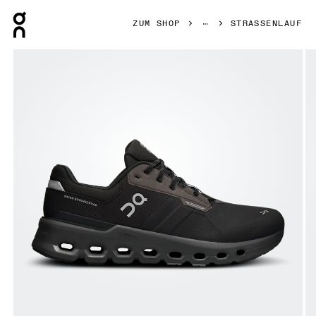
Press Escape to close navigation
ZUM SHOP
STRASSENLAUF
Bild 1 von 6 in der Produktgalerie On Cloudrunner 2 Water