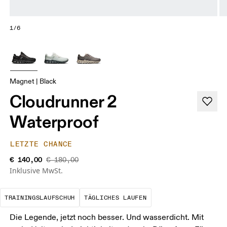
1/6
Magnet | Black
Cloudrunner 2
Waterproof
LETZTE CHANCE
€ 140,00
€ 180,00
Inklusive MwSt.
Der optimale Schuh für die meisten dein
Das ist deine Basis
TRAININGSLAUFSCHUH
TÄGLICHES LAUFEN
Die Legende, jetzt noch besser. Und wasserdicht. Mit