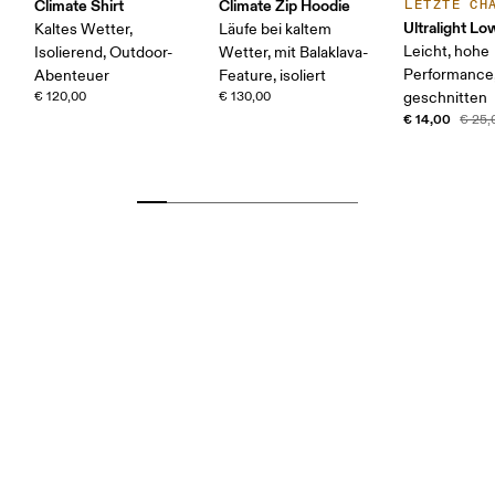
Climate Shirt
Climate Zip Hoodie
LETZTE CH
Ultralight L
Kaltes Wetter,
Läufe bei kaltem
Leicht, hohe
Isolierend, Outdoor-
Wetter, mit Balaklava-
Performance, 
Abenteuer
Feature, isoliert
€ 120,00
€ 130,00
geschnitten
€ 14,00
€ 25,