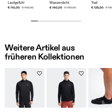
Laufgefühl
Wasserdicht
Trail
€ 110,00
€ 140,00
€ 125,00
€ 190,00
€ 180,00
€ 16
Weitere Artikel aus
früheren Kollektionen