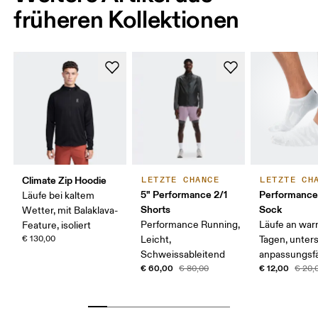
früheren Kollektionen
Climate Zip Hoodie
LETZTE CHANCE
LETZTE CH
5" Performance 2/1
Performanc
Läufe bei kaltem
Shorts
Sock
Wetter, mit Balaklava-
Performance Running,
Läufe an wa
Feature, isoliert
€ 130,00
Leicht,
Tagen, unter
Schweissableitend
anpassungsf
€ 60,00
€ 12,00
€ 80,00
€ 20,