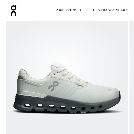
Press Escape to close navigation
ZUM SHOP
STRASSENLAUF
Bild 1 von 6 in der Produktgalerie On Cloudrunner 2 Water