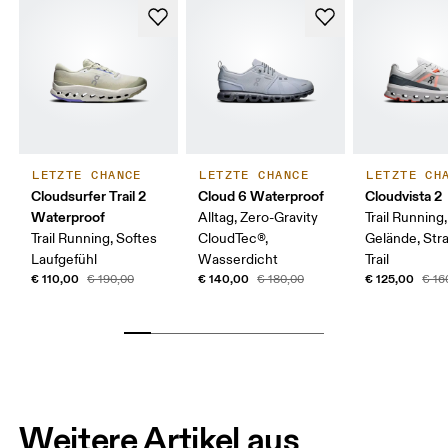
LETZTE CHANCE
LETZTE CHANCE
LETZTE CH
Cloudsurfer Trail 2
Cloud 6 Waterproof
Cloudvista 2
Waterproof
Alltag, Zero-Gravity
Trail Running
Trail Running, Softes
CloudTec®,
Gelände, Str
Laufgefühl
Wasserdicht
Trail
€ 110,00
€ 140,00
€ 125,00
€ 190,00
€ 180,00
€ 16
Weitere Artikel aus