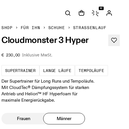
AI
SHOP
FÜR IHN
SCHUHE
STRASSENLAUF
Cloudmonster 3 Hyper
Inklusive MwSt.
€ 230,00
Wettkampftempo trifft auf Langlebigkeit. E
Trainingseinheiten über 1
Das sind l
SUPERTRAINER
LANGE LÄUFE
TEMPOLÄUFE
Der Supertrainer für Long Runs und Tempoläufe.
Mit CloudTec® Dämpfungssystem für starken
Antrieb und Helion™ HF Hyperfoam für
maximale Energierückgabe.
Frauen
Männer