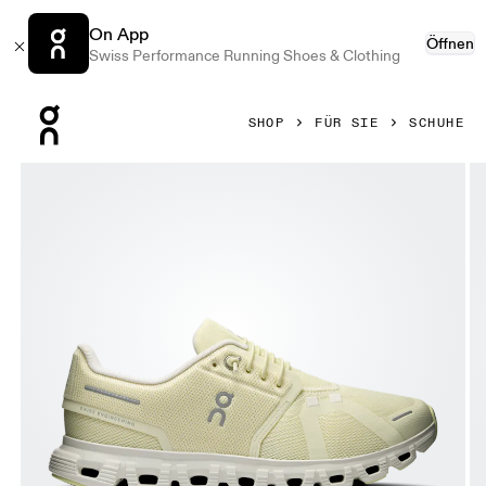
On App
Öffnen
Swiss Performance Running Shoes & Clothing
Press Escape to close navigation
SHOP
FÜR SIE
SCHUHE
Bild 1 von 6 in der Produktgalerie On Cloud 6 Seedling & I