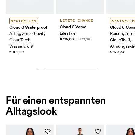
LETZTE CHANCE
BESTSELLER
BESTSELLE
Cloud 6 Versa
Cloud 6 Waterproof
Cloud 6 Coas
Lifestyle
Alltag, Zero-Gravity
Reisen, Zero-
€ 115,00
€ 170,00
CloudTec®,
CloudTec®,
Wasserdicht
Atmungsakti
€ 180,00
€ 170,00
Für einen entspannten
Alltagslook