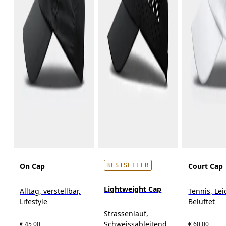
On Cap
Court Cap
BESTSELLER
Lightweight Cap
Alltag, verstellbar,
Tennis, Lei
Lifestyle
Belüftet
Strassenlauf,
Schweissableitend,
€ 45,00
€ 60,00