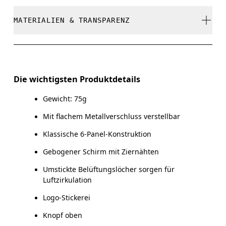
Sie können nur gegen Rückerstattung retourniert
Nicht bleichen
werden
MATERIALIEN & TRANSPARENZ
Deine Körpermasse in Zentimeter
Nicht chemisch reinigen
GRÖSSENTABELLE - KAPPEN
Nicht bügeln
Materialien
EINHEITSGRÖSSE
Nicht im Trockner trocknen
Main Fabric: Cotton 100%. Sweatband: Cotton 100%.
Die wichtigsten Produktdetails
KOPFUMFANG
55 — 60
Warme Handwäsche
Gewicht: 75g
Herkunftsland
Mit flachem Metallverschluss verstellbar
Horizontal verschieben, um mehr zu sehen
China
Klassische 6-Panel-Konstruktion
Gebogener Schirm mit Ziernähten
So misst du richtig
Umstickte Belüftungslöcher sorgen für
Luftzirkulation
Logo-Stickerei
Knopf oben