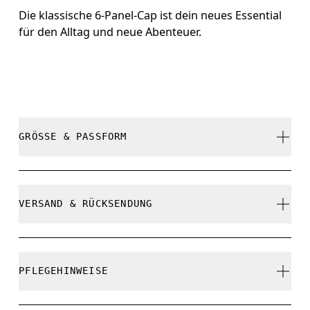
Die klassische 6-Panel-Cap ist dein neues Essential
für den Alltag und neue Abenteuer.
GRÖSSE & PASSFORM
Fällt normal aus.
VERSAND & RÜCKSENDUNG
Kostenlose Lieferung für Bestellungen über 35 €
Grössentabelle - Kappen
Kostenlose 30-Tage-Rückgabe
PFLEGEHINWEISE
Limited-Edition-Artikel, Sonderfarben oder Letzte-
Chance-Artikel können nicht umgetauscht werden.
Zentimeter
Inches