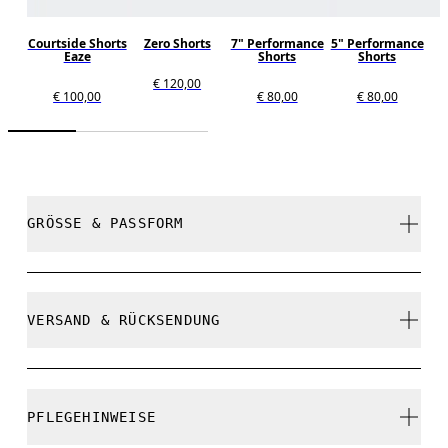
Courtside Shorts
Zero Shorts
7" Performance
5" Performance
Eaze
Shorts
Shorts
€ 120,00
€ 100,00
€ 80,00
€ 80,00
GRÖSSE & PASSFORM
Normal. Fällt normal aus.
VERSAND & RÜCKSENDUNG
Kostenlose Lieferung für Bestellungen über 35 €
Kostenlose 30-Tage-Rückgabe
Eric ist 184 cm gross und trägt Grösse M
PFLEGEHINWEISE
Limited-Edition-Artikel, Sonderfarben oder Letzte-