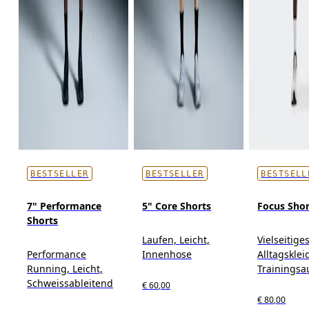
BESTSELLER
BESTSELLER
BESTSELL
7" Performance
5" Core Shorts
Focus Shor
Shorts
Laufen, Leicht,
Vielseitige
Performance
Innenhose
Alltagskle
Running, Leicht,
Trainingsa
Schweissableitend
€ 60,00
€ 80,00