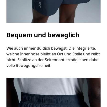
Stell dich so hin, dass deine Füsse schulterbreit auseinander sind. Miss um die breiteste Stelle deines Oberschenkels
herum.
Schrittlänge
Stell dich mit durchgedrückten Knien hin, die Füsse leicht auseinander. Miss von der obersten Stelle deines
Bequem und beweglich
Innenbeins bis hinunter zum Knöchel.
Wie auch immer du dich bewegst: Die integrierte,
weiche Innenhose bleibt an Ort und Stelle und reibt
nicht. Schlitze an der Seitennaht ermöglichen dabei
volle Bewegungsfreiheit.