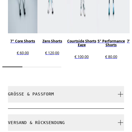
7" Core Shorts
Zero Shorts
Courtside Shorts
5" Performance
7"
Eaze
Shorts
€ 60,00
€ 120,00
€ 100,00
€ 80,00
GRÖSSE & PASSFORM
Normal. Fällt normal aus.
VERSAND & RÜCKSENDUNG