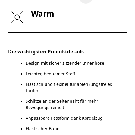
HÜFTE
89
90 — 95
9
Warm
OBERSCHENKEL
54.5
56
Horizontal verschieben, um mehr zu sehen
Schrittlänge (Grösse M): 12.7 cm
Die wichtigsten Produktdetails
Design mit sicher sitzender Innenhose
Leichter, bequemer Stoff
So misst du richtig
Elastisch und flexibel für ablenkungsfreies
Laufen
Schlitze an der Seitennaht für mehr
Bewegungsfreiheit
Anpassbare Passform dank Kordelzug
Elastischer Bund