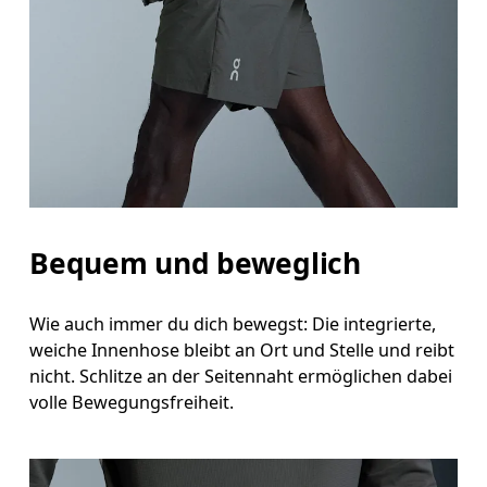
Hüfte
Miss um die breiteste Stelle deiner Hüfte herum.
Oberschenkel
Stell dich so hin, dass deine Füsse schulterbreit auseinander sind. Miss um die breiteste Stelle deines Oberschenkels
herum.
Schrittlänge
Stell dich mit durchgedrückten Knien hin, die Füsse leicht auseinander. Miss von der obersten Stelle deines
Bequem und beweglich
Innenbeins bis hinunter zum Knöchel.
Wie auch immer du dich bewegst: Die integrierte,
weiche Innenhose bleibt an Ort und Stelle und reibt
nicht. Schlitze an der Seitennaht ermöglichen dabei
volle Bewegungsfreiheit.