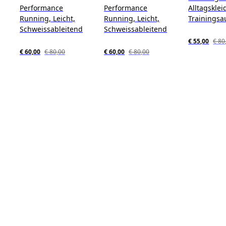
Performance
Performance
Alltagskle
Running, Leicht,
Running, Leicht,
Trainingsa
Schweissableitend
Schweissableitend
€ 55,00
€ 80
€ 60,00
€ 80,00
€ 60,00
€ 80,00