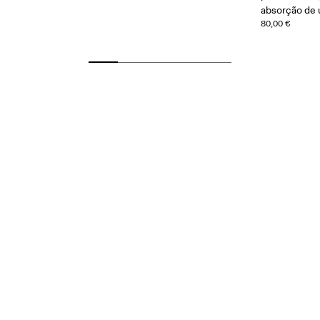
absorção de
80,00 €