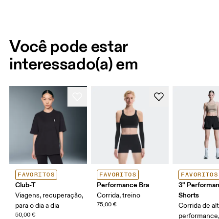
Você pode estar
interessado(a) em
FAVORITOS
FAVORITOS
FAVORITOS
Club-T
Performance Bra
3" Performan
Shorts
Viagens, recuperação,
Corrida, treino
75,00 €
para o dia a dia
Corrida de al
50,00 €
performance,