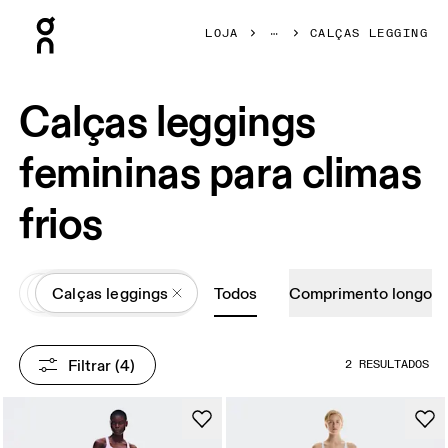
Press Escape to close navigation
LOJA
CALÇAS LEGGING
Calças leggings
femininas para climas
frios
All
Roupas
Calças leggings
Todos
Comprimento longo
Filtrar
 (4)
2 RESULTADOS