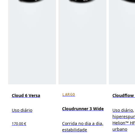
LARGO
Cloud 6 Versa
Cloudflow
Cloudrunner 3 Wide
Uso diário
Uso diário,
hiperespu
Helion™ HF,
Corrida no dia a dia,
170,00 €
urbano
estabilidade