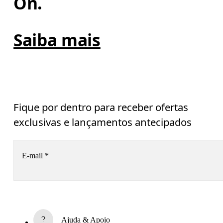
On.
Saiba mais
Fique por dentro para receber ofertas
exclusivas e lançamentos antecipados
E-mail
*
Receba conteúdo personalizado nas suas plataformas de míd
digital, baseado em suas interações com a On.
Leia mais
Ajuda & Apoio