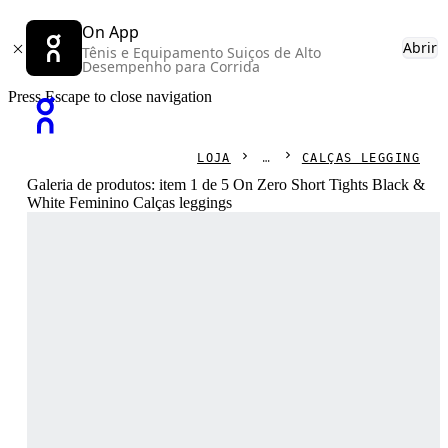
On App
Abrir
Tênis e Equipamento Suiços de Alto
Desempenho para Corrida
Press Escape to close navigation
LOJA
CALÇAS LEGGING
Galeria de produtos: item 1 de 5 On Zero Short Tights Black &
White Feminino Calças leggings