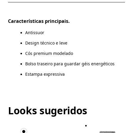
Arraste na horizontal para ver mais
Entreperna (S): 9.3 cm
Características principais.
Antissuor
Design técnico e leve
Como medir
Cós premium modelado
Bolso traseiro para guardar géis energéticos
Estampa expressiva
Looks sugeridos