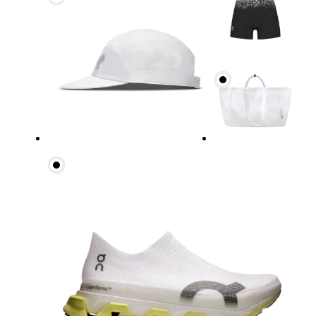
Cintura
Meça ao redor da parte mais estreita da cintura.
Quadril
Meça ao redor da parte mais larga do quadril.
Coxa