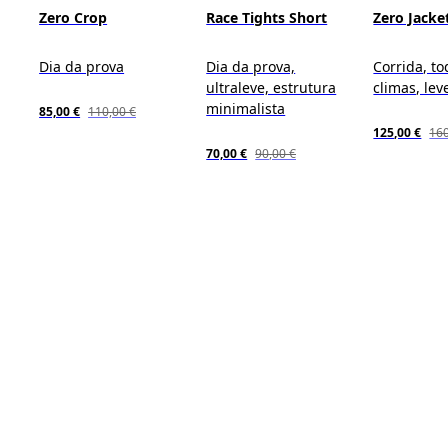
Zero Crop
Race Tights Short
Zero Jacke
Dia da prova
Dia da prova,
Corrida, to
ultraleve, estrutura
climas, lev
minimalista
85,00 €
110,00 €
125,00 €
160
70,00 €
90,00 €