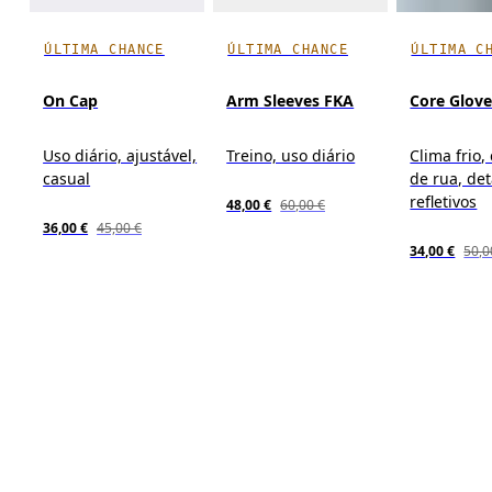
ÚLTIMA CHANCE
ÚLTIMA CHANCE
ÚLTIMA C
On Cap
Arm Sleeves FKA
Core Glov
Uso diário, ajustável,
Treino, uso diário
Clima frio,
casual
de rua, de
refletivos
48,00 €
60,00 €
36,00 €
45,00 €
34,00 €
50,0