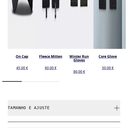
On Cap
Fleece Mitten
Winter Run
Core Glove
Gloves
45,00 €
60,00 €
50,00 €
80,00 €
TAMANHO E AJUSTE