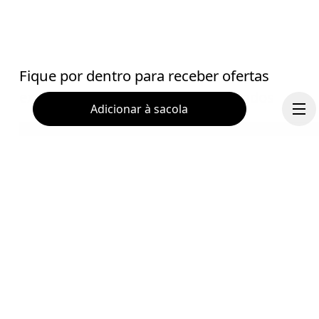
Fique por dentro para receber ofertas
exclusivas e lançamentos antecipados
Adicionar à sacola
E-mail
*
Receba conteúdo personalizado nas suas plataformas de míd
digital, baseado em suas interações com a On.
Leia mais
Continuar
Ajuda & Apoio
Assine
Chat
Ao continuar, você aceita nossa Política de privacidade. Seus dados pessoai
serão repassados à On AG para que possamos informar você sobre nossos
produtos e enviar questionários por e-mail. O processamento e a análise 