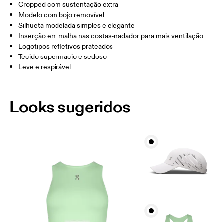
Cropped com sustentação extra
Arraste na horizontal para ver mais
Modelo com bojo removível
Silhueta modelada simples e elegante
Inserção em malha nas costas-nadador para mais ventilação
Logotipos refletivos prateados
Como medir
Tecido supermacio e sedoso
Leve e respirável
Looks sugeridos