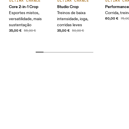
ÚLTIMA CHANCE
ÚLTIMA CHANCE
ÚLTIMA CH
Core 2-in-1 Crop
Studio Crop
Performance
Esportes mistos,
Treinos de baixa
Corrida, trei
60,00 €
versatilidade, mais
intensidade, ioga,
75,0
sustentação
corridas leves
35,00 €
35,00 €
55,00 €
50,00 €