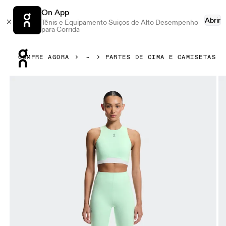
On App
Abrir
Tênis e Equipamento Suiços de Alto Desempenho
para Corrida
Press Escape to close navigation
COMPRE AGORA
PARTES DE CIMA E CAMISETAS
Galeria de produtos: item 1 de 6 On Train 2-in-1 Crop Creek