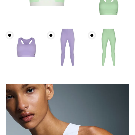
Busto
Meça a parte mais larga ao longo dos pontos do
busto, mantendo a fita métrica na horizontal.
Cintura
Meça ao redor da parte mais estreita da cintura.
Quadril
Meça ao redor da parte mais larga do quadril.