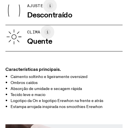
Polyester (recycled) 97%, Elastane 3%.
AJUSTE
Suas medidas corporais em centímetros
País de origem
Descontraído
Vietnã
XS
S
GUIA DE TAMANHOS - VESTUÁRIO MASCULINO
CLIMA
PEITO
90
91 — 96
97 
Quente
CINTURA
75
76 — 82
83
QUADRIL/AN
89
90 — 95
96 
CA
Características principais.
Caimento soltinho e ligeiramente oversized
Arraste na horizontal para ver mais
Ombros caídos
Absorção de umidade e secagem rápida
Tecido leve e macio
Logotipo da On e logotipo Erewhon na frente e atrás
Como medir
Estampa arrojada inspirada nos smoothies Erewhon