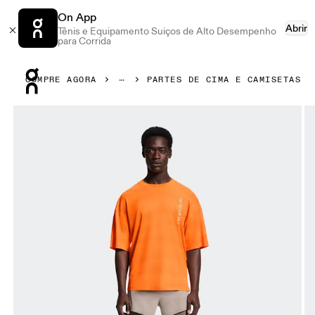
On App
Abrir
Tênis e Equipamento Suiços de Alto Desempenho
para Corrida
Press Escape to close navigation
COMPRE AGORA
PARTES DE CIMA E CAMISETAS
Galeria de produtos: item 1 de 5 On Performance-T Erewhon