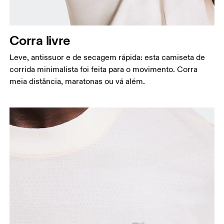
Cintura
Meça ao redor da parte mais estreita da cintura.
Corra livre
Quadril
Meça ao redor da parte mais larga do quadril.
Leve, antissuor e de secagem rápida: esta camiseta de
corrida minimalista foi feita para o movimento. Corra
meia distância, maratonas ou vá além.