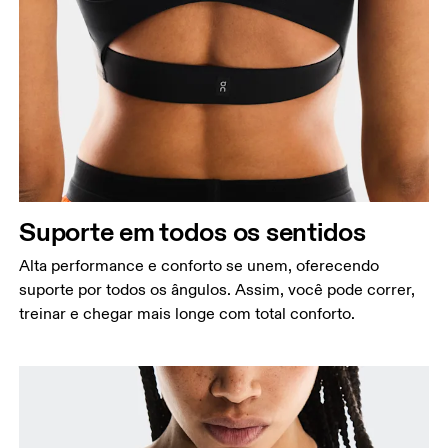
Busto
Meça a parte mais larga ao longo dos pontos do
busto, mantendo a fita métrica na horizontal.
Tórax
Expire e meça ao redor do topo de sua caixa
torácica, logo abaixo do seu busto.
Suporte em todos os sentidos
Alta performance e conforto se unem, oferecendo
suporte por todos os ângulos. Assim, você pode correr,
treinar e chegar mais longe com total conforto.