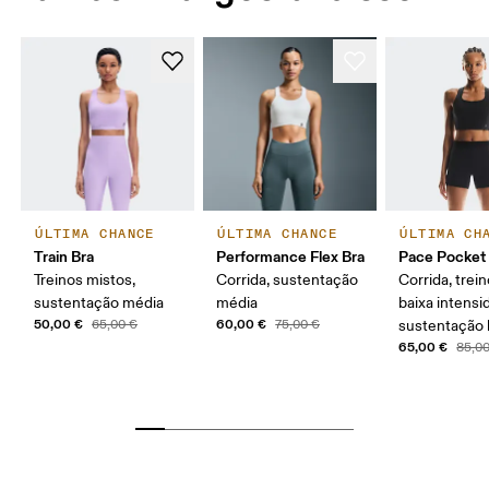
ÚLTIMA CHANCE
ÚLTIMA CHANCE
ÚLTIMA CH
Train Bra
Performance Flex Bra
Pace Pocket
Treinos mistos,
Corrida, sustentação
Corrida, trei
sustentação média
média
baixa intensi
50,00 €
60,00 €
65,00 €
75,00 €
sustentação 
65,00 €
85,0