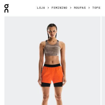
Press Escape to close navigation
LOJA
FEMININO
ROUPAS
TOPS
Galeria de produtos: item 1 de 4 On Performance Bra AOP C