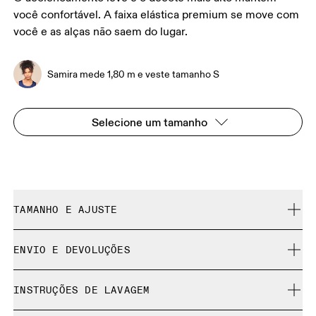
você confortável. A faixa elástica premium se move com
você e as alças não saem do lugar.
Samira mede 1,80 m e veste tamanho S
Selecione um tamanho
TAMANHO E AJUSTE
Fiel ao tamanho.
ENVIO E DEVOLUÇÕES
Frete grátis em todos os pedidos acima de 35 €
Samira mede 1,80 m e veste tamanho S
INSTRUÇÕES DE LAVAGEM
Devolução gratuita por 30 dias
Produtos e cores de edição limitada e peças da coleção