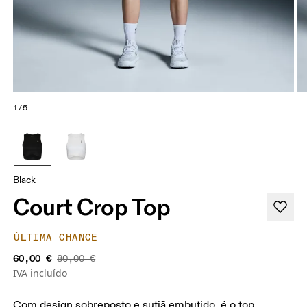
1/5
Black
Court Crop Top
ÚLTIMA CHANCE
60,00 €
80,00 €
IVA incluído
Com design sobreposto e sutiã embutido, é o top