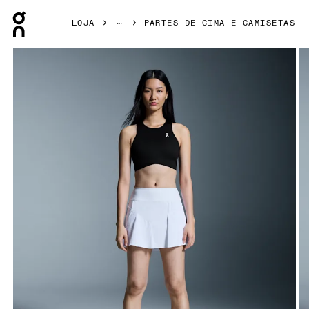
Press Escape to close navigation
LOJA
PARTES DE CIMA E CAMISETAS
Galeria de produtos: item 1 de 5 On Court Crop Top Black F