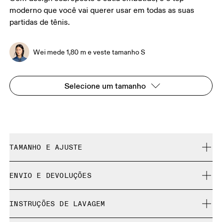
moderno que você vai querer usar em todas as suas
partidas de tênis.
Wei mede 1,80 m e veste tamanho S
Selecione um tamanho
TAMANHO E AJUSTE
Ajustado. Fiel ao tamanho.
ENVIO E DEVOLUÇÕES
Frete grátis em todos os pedidos acima de 35 €
Wei mede 1,80 m e veste tamanho S
INSTRUÇÕES DE LAVAGEM
Devolução gratuita por 30 dias
Produtos e cores de edição limitada e peças da coleção