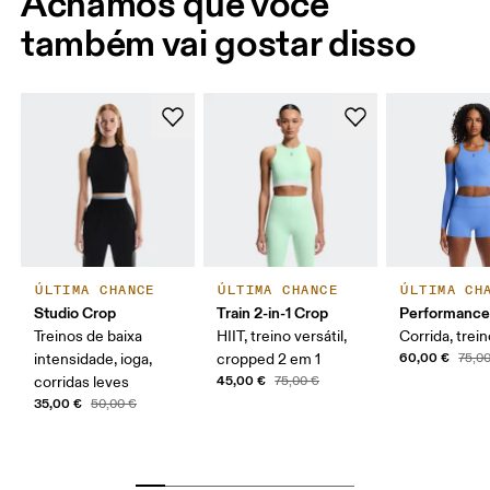
Achamos que você
também vai gostar disso
ÚLTIMA CHANCE
ÚLTIMA CHANCE
ÚLTIMA CH
Studio Crop
Train 2-in-1 Crop
Performance
Treinos de baixa
HIIT, treino versátil,
Corrida, trei
60,00 €
intensidade, ioga,
cropped 2 em 1
75,0
45,00 €
corridas leves
75,00 €
35,00 €
50,00 €