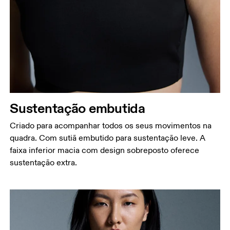
Busto
Meça a parte mais larga ao longo dos pontos do
busto, mantendo a fita métrica na horizontal.
Cintura
Meça ao redor da parte mais estreita da cintura.
Quadril
Sustentação embutida
Meça ao redor da parte mais larga do quadril.
Criado para acompanhar todos os seus movimentos na
quadra. Com sutiã embutido para sustentação leve. A
faixa inferior macia com design sobreposto oferece
sustentação extra.