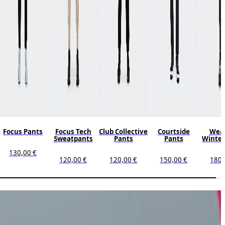
Focus Pants
Focus Tech
Club Collective
Courtside
Wea
Sweatpants
Pants
Pants
Winter
130,00 €
120,00 €
120,00 €
150,00 €
180,