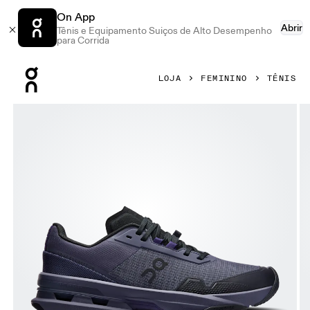
On App
Abrir
Tênis e Equipamento Suiços de Alto Desempenho
para Corrida
Press Escape to close navigation
LOJA
FEMININO
TÊNIS
Galeria de produtos: item 1 de 6 On Cloudpulse Pro Flint & 