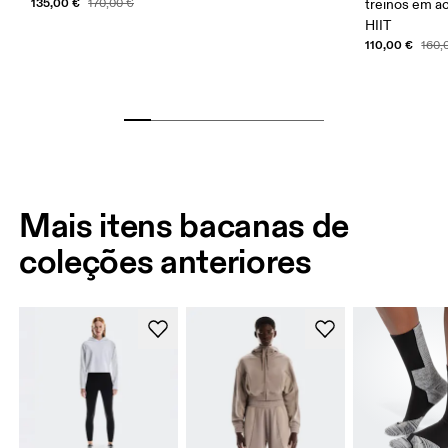
135,00 €
170,00 €
treinos em a
HIIT
110,00 €
160,
Mais itens bacanas de
coleções anteriores