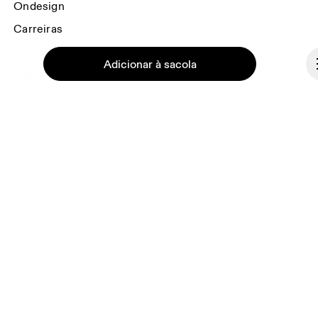
Ondesign
Carreiras
Investidores(as)
Adicionar à sacola
Imprensa & Media
Programa de afiliação
Bastidores
Continuar
Portugal
© On 2026
Termos e Condições
Política de Privacidade
Acessibilidade