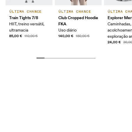
ÚLTIMA CHANCE
ÚLTIMA CHANCE
ÚLTIMA CH
Train Tights 7/8
Club Cropped Hoodie
Explorer Mer
FKA
HIIT, treino versátil,
Caminhadas,
ultramacia
Uso diário
acolchoamen
85,00 €
140,00 €
110,00 €
180,00 €
exploração ar
24,00 €
30,0