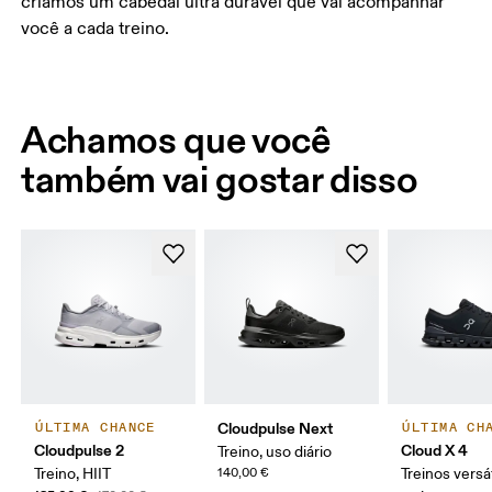
criamos um cabedal ultra durável que vai acompanhar
você a cada treino.
Achamos que você
também vai gostar disso
Cloudpulse Next
ÚLTIMA CHANCE
ÚLTIMA CH
Cloudpulse 2
Cloud X 4
Treino, uso diário
Treino, HIIT
140,00 €
Treinos versá