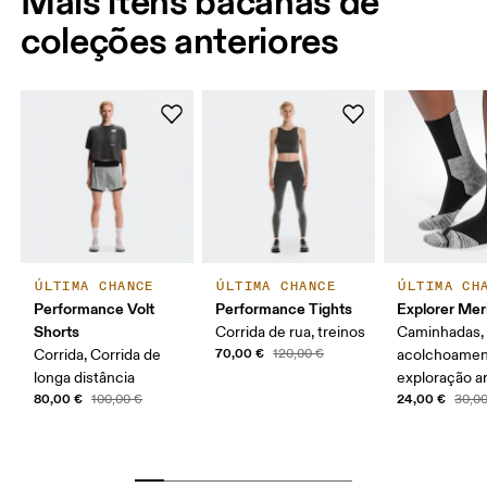
Mais itens bacanas de
coleções anteriores
ÚLTIMA CHANCE
ÚLTIMA CHANCE
ÚLTIMA CH
Performance Volt
Performance Tights
Explorer Mer
Shorts
Corrida de rua, treinos
Caminhadas,
70,00 €
Corrida, Corrida de
120,00 €
acolchoamen
longa distância
exploração ar
80,00 €
24,00 €
100,00 €
30,0