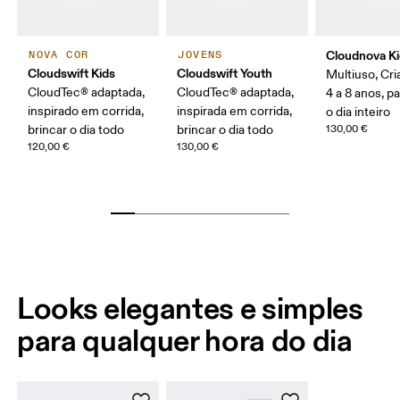
Cloudnova K
NOVA COR
JOVENS
Cloudswift Kids
Cloudswift Youth
Multiuso, Cr
CloudTec® adaptada,
CloudTec® adaptada,
4 a 8 anos, p
inspirado em corrida,
inspirada em corrida,
o dia inteiro
brincar o dia todo
brincar o dia todo
130,00 €
120,00 €
130,00 €
Looks elegantes e simples
para qualquer hora do dia