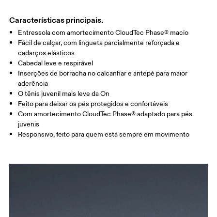
Características principais.
Entressola com amortecimento CloudTec Phase® macio
Fácil de calçar, com lingueta parcialmente reforçada e
cadarços elásticos
Cabedal leve e respirável
Inserções de borracha no calcanhar e antepé para maior
aderência
Guia de tamanhos - Tênis juvenis
O tênis juvenil mais leve da On
Feito para deixar os pés protegidos e confortáveis
Centímetros
Polegadas
Com amortecimento CloudTec Phase® adaptado para pés
juvenis
Responsivo, feito para quem está sempre em movimento
GUIA DE TAMANHOS - TÊNIS JUVENIS
CM
21.6
22
2
EU
35.5
36
3
US
3.5
4
UK
3
3.5