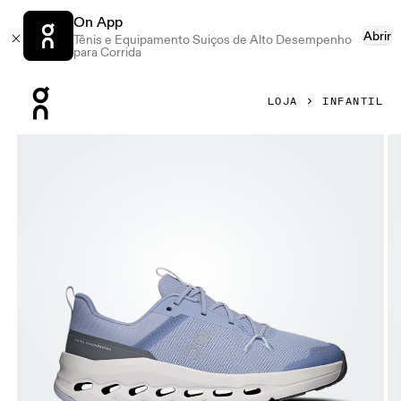
On App
Abrir
Tênis e Equipamento Suiços de Alto Desempenho
para Corrida
Press Escape to close navigation
LOJA
INFANTIL
Galeria de produtos: item 1 de 6 On Cloudleap Marsh & White