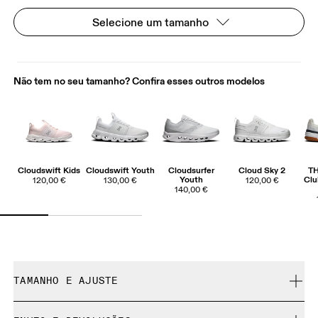
Selecione um tamanho
Não tem no seu tamanho? Confira esses outros modelos
Cloudswift Kids
Cloudswift Youth
Cloudsurfer
Cloud Sky 2
T
Youth
Clu
120,00 €
130,00 €
120,00 €
140,00 €
TAMANHO E AJUSTE
Fiel ao tamanho.