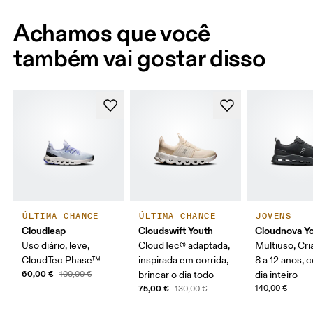
Achamos que você
também vai gostar disso
ÚLTIMA CHANCE
ÚLTIMA CHANCE
JOVENS
Cloudleap
Cloudswift Youth
Cloudnova Y
Uso diário, leve,
CloudTec® adaptada,
Multiuso, Cr
CloudTec Phase™
inspirada em corrida,
8 a 12 anos, 
60,00 €
100,00 €
brincar o dia todo
dia inteiro
75,00 €
140,00 €
130,00 €