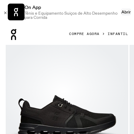
On App
Abrir
Tênis e Equipamento Suiços de Alto Desempenho
para Corrida
Press Escape to close navigation
COMPRE AGORA
INFANTIL
Galeria de produtos: item 1 de 6 On Cloud Sky All Black Juven