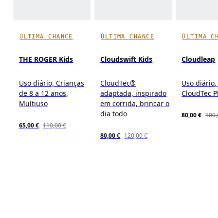
ÚLTIMA CHANCE
ÚLTIMA CHANCE
ÚLTIMA C
THE ROGER Kids
Cloudswift Kids
Cloudleap
Uso diário, Crianças
CloudTec®
Uso diário,
de 8 a 12 anos,
adaptada, inspirado
CloudTec 
Multiuso
em corrida, brincar o
dia todo
80,00 €
100,
65,00 €
110,00 €
80,00 €
120,00 €