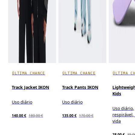
ÚLTIMA CHANCE
ÚLTIMA CHANCE
ÚLTIMA C
Track Jacket IKON
Track Pants IKON
Lightweig
Kids
Uso diário
Uso diário
Uso diário,
respirável,
140,00 €
180,00 €
135,00 €
170,00 €
vida
28,00 €
35,0