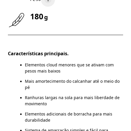
180
g
Características principais.
Guia de tamanhos - Tênis infantis
Elementos cloud menores que se ativam com
pesos mais baixos
Ce
Mais amortecimento do calcanhar até o meio do
pé
Ranhuras largas na sola para mais liberdade de
movimento
CM
16.7
17.1
Elementos adicionais de borracha para mais
EU
27.5
28.5
durabilidade
Sistema de amarração simples e fácil para