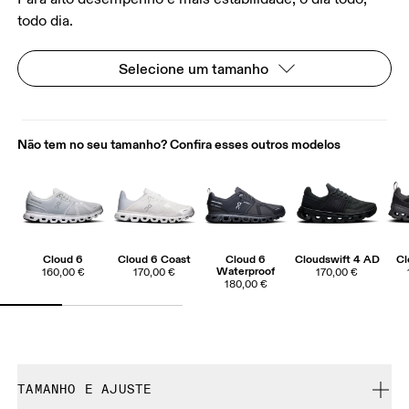
todo dia.
Selecione um tamanho
Não tem no seu tamanho? Confira esses outros modelos
Cloud 6
Cloud 6 Coast
Cloud 6
Cloudswift 4 AD
Cl
Waterproof
160,00 €
170,00 €
170,00 €
180,00 €
TAMANHO E AJUSTE