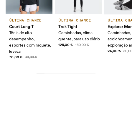
ÚLTIMA CHANCE
ÚLTIMA CHANCE
ÚLTIMA CH
Court Long-T
Trek Tight
Explorer Mer
Tênis de alto
Caminhadas, clima
Caminhadas,
desempenho,
quente, para uso diário
acolchoamen
125,00 €
esportes com raquete,
160,00 €
exploração ar
24,00 €
leveza
30,0
70,00 €
90,00 €