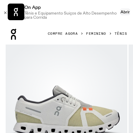
On App
Abrir
Tênis e Equipamento Suiços de Alto Desempenho
para Corrida
Press Escape to close navigation
COMPRE AGORA
FEMININO
TÊNIS
Galeria de produtos: item 1 de 6 On Cloud 5 Push Endive & I