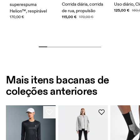
Corrida diária, corrida
Uso diário, 
superespuma
125,00 €
de rua, propulsão
160,
Helion™, respirável
115,00 €
170,00 €
170,00 €
Mais itens bacanas de
coleções anteriores