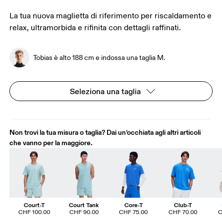
La tua nuova maglietta di riferimento per riscaldamento e
relax, ultramorbida e rifinita con dettagli raffinati.
Tobias è alto 188 cm e indossa una taglia M.
Seleziona una taglia
Non trovi la tua misura o taglia? Dai un’occhiata agli altri articoli
che vanno per la maggiore.
Court-T
Court Tank
Core-T
Club-T
CHF 100.00
CHF 90.00
CHF 75.00
CHF 70.00
C