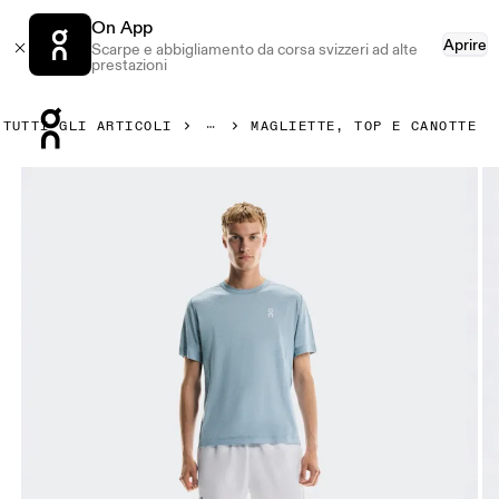
On App
Aprire
Scarpe e abbigliamento da corsa svizzeri ad alte
prestazioni
Press Escape to close navigation
TUTTI GLI ARTICOLI
MAGLIETTE, TOP E CANOTTE
Prodotto numero 1 di 6 della galleria On Courtside-T Air Uo