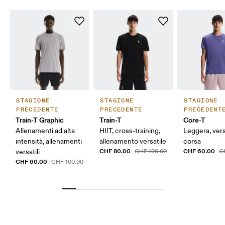
STAGIONE
STAGIONE
STAGIONE
PRECEDENTE
PRECEDENTE
PRECEDENT
Train-T Graphic
Train-T
Core-T
Allenamenti ad alta
HIIT, cross-training,
Leggera, versa
intensità, allenamenti
allenamento versatile
corsa
CHF 80.00
CHF 60.00
versatili
CHF 100.00
C
CHF 60.00
CHF 100.00