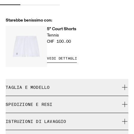
Starebbe benissimo con:
5" Court Shorts
Tennis
CHF 100.00
VEDI DETTAGLI
TAGLIA E MODELLO
Comoda. Fedele alla taglia.
SPEDIZIONE E RESI
Spedizione gratuita su tutti gli ordini a partire da CHF 40
Tobias è alto 188 cm e indossa una taglia M.
ISTRUZIONI DI LAVAGGIO
Reso gratuito esteso a 30 giorni
I prodotti e le colorazioni in edizione limitata e gli articoli
Lavare in lavatrice con programma delicati.