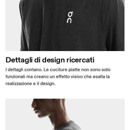
Torace
Misura la parte più ampia del torace da un estremo
all’altro.
Girovita
Misura il girovita nel punto più stretto (in genere
dove il corpo si piega lateralmente).
Dettagli di design ricercati
Fianchi
Misura la parte più ampia dei fianchi da un estremo
I dettagli contano. Le cuciture piatte non sono solo
all’altro.
funzionali ma creano un effetto visivo che esalta la
realizzazione e il design.