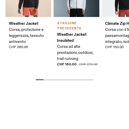
Weather Jacket
Climate Zip 
STAGIONE
PRECEDENTE
Corsa, protezione e
Corsa con il 
Weather Jacket
leggerezza, tessuto
passamonta
Insulated
antivento
integrato, iso
Corsa ad alte
CHF 260.00
CHF 150.00
prestazioni, outdoor,
trail running
CHF 160.00
CHF 270.00