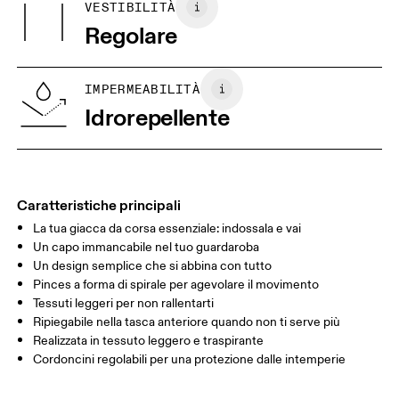
VESTIBILITÀ
Le tue misure in centimetri
Lining: 95% Recycled Polyamide, 5% Elastane
Regolare
Paese d'origine
XS
S
Vietnam
GUIDA ALLE TAGLIE - ABBIGLIAMENTO UOMO
IMPERMEABILITÀ
TORACE
90
91 — 96
97 
Idrorepellente
GIROVITA
75
76 — 82
83
FIANCHI
89
90 — 95
96 
Caratteristiche principali
La tua giacca da corsa essenziale: indossala e vai
Scorri in orizzontale per visualizzare la tabella
Un capo immancabile nel tuo guardaroba
Un design semplice che si abbina con tutto
Pinces a forma di spirale per agevolare il movimento
Come prendere le misure
Tessuti leggeri per non rallentarti
Ripiegabile nella tasca anteriore quando non ti serve più
Realizzata in tessuto leggero e traspirante
Cordoncini regolabili per una protezione dalle intemperie