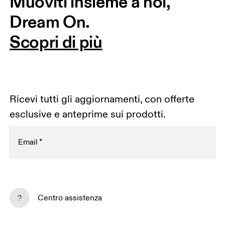
Muoviti insieme a noi, 
Dream On.
Scopri di più
Ricevi tutti gli aggiornamenti, con offerte
esclusive e anteprime sui prodotti.
Email
*
Iscriviti alla newsletter
Centro assistenza
Se continui, accetti la nostra politica sulla privacy. I tuoi dati personali 
saranno trasmessi a On AG per permetterci di informarti via email sui nostri 