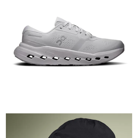
Girovita
Misura il girovita nel punto più stretto (in genere
dove il corpo si piega lateralmente).
Fianchi
Misura la parte più ampia dei fianchi da un estremo
all’altro.