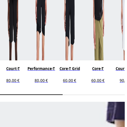
Court-T
Performance-T
Core-T Grid
Core-T
Court-
80,00 €
80,00 €
60,00 €
60,00 €
90,