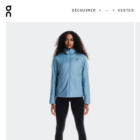
Press Escape to close navigation
DÉCOUVRIR
VESTES
Image 1 de 6 de la galerie d’images On Trek Jacket Insula