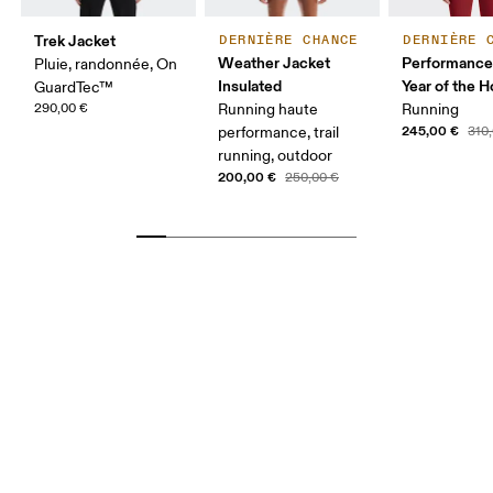
Trek Jacket
DERNIÈRE CHANCE
DERNIÈRE 
Weather Jacket
Performance
Pluie, randonnée, On
Insulated
Year of the H
GuardTec™
290,00 €
Running haute
Running
245,00 €
performance, trail
310
running, outdoor
200,00 €
250,00 €