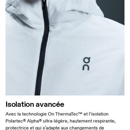
Buste
Prenez la mesure au niveau le plus large du buste,
en gardant le ruban à l’horizontale.
Taille
Mesurez votre tour de taille au dessus du nombril,
là où la taille est la plus fine.
Hanches
Mesurez votre tour de hanches sur la partie la plus
large.
Isolation avancée
Avec la technologie On ThermaTec™ et l’isolation
Polartec® Alpha® ultra-légère, hautement respirante,
protectrice et qui s’adapte aux changements de