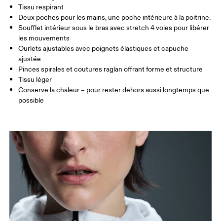
Glisser horizontalement pour en savoir plus
Tissu respirant
Deux poches pour les mains, une poche intérieure à la poitrine.
Soufflet intérieur sous le bras avec stretch 4 voies pour libérer
les mouvements
Comment se mesurer
Ourlets ajustables avec poignets élastiques et capuche
ajustée
Pinces spirales et coutures raglan offrant forme et structure
Tissu léger
Conserve la chaleur – pour rester dehors aussi longtemps que
possible