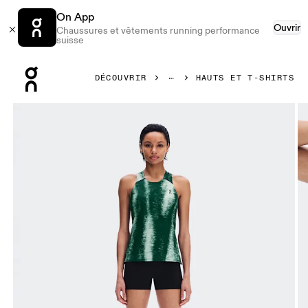
On App
Ouvrir
Chaussures et vêtements running performance
suisse
Press Escape to close navigation
DÉCOUVRIR
HAUTS ET T-SHIRTS
Image 1 de 6 de la galerie d’images On Performance Tank Te