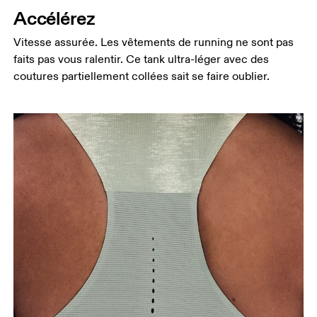
Accélérez
là où la taille est la plus fine.
Hanches
Vitesse assurée. Les vêtements de running ne sont pas
Mesurez votre tour de hanches sur la partie la plus
faits pas vous ralentir. Ce tank ultra-léger avec des
large.
coutures partiellement collées sait se faire oublier.