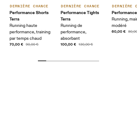
DERNIÈRE CHANCE
DERNIÈRE CHANCE
DERNIÈRE 
Performance Shorts
Performance Tights
Performance 
Terra
Terra
Running, mai
Running haute
Running de
modéré
60,00 €
performance, training
performance,
80,0
par temps chaud
absorbant
70,00 €
100,00 €
90,00 €
130,00 €