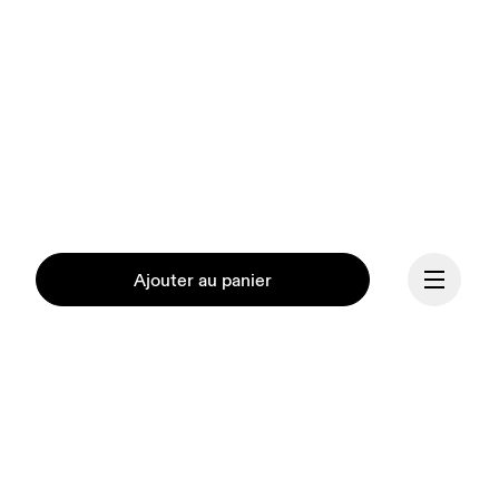
Ajouter au panier
Continuer
Notre mission est de 