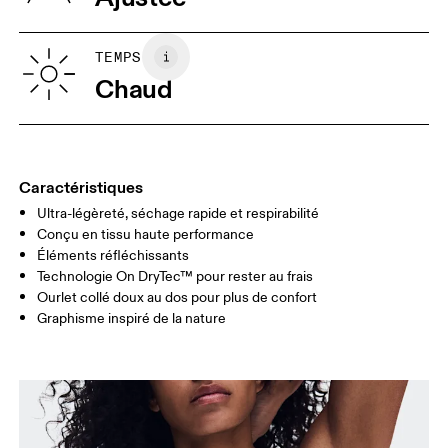
Viêt Nam
XS
S
GUIDE DES TAILLES - VÊTEMENTS FEMME
TEMPS
TOUR DE
82
83 — 88
89
Chaud
POITRINE
TAILLE
67
68 — 73
74
HANCHE
90
91 — 96
97 
Caractéristiques
Ultra-légèreté, séchage rapide et respirabilité
Glisser horizontalement pour en savoir plus
Conçu en tissu haute performance
Éléments réfléchissants
Technologie On DryTec™ pour rester au frais
Ourlet collé doux au dos pour plus de confort
Comment se mesurer
Graphisme inspiré de la nature