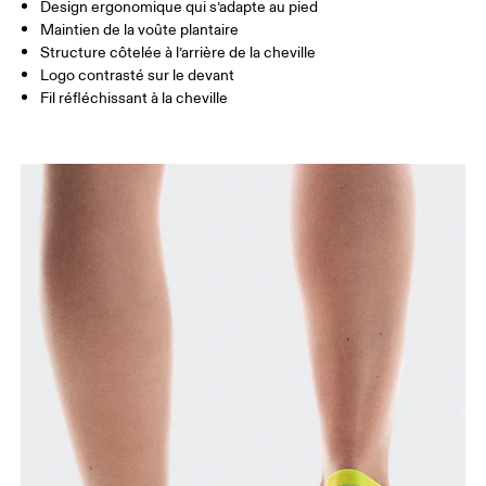
UK
3 — 5.5
6 — 8.5
9 —
Design ergonomique qui s’adapte au pied
Maintien de la voûte plantaire
JP
22 — 24.5
25 — 27
28
Structure côtelée à l’arrière de la cheville
Logo contrasté sur le devant
Fil réfléchissant à la cheville
BR
33 — 36
37 — 40
41
Glisser horizontalement pour en savoir plus