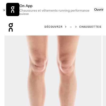
On App
Ouvrir
Chaussures et vêtements running performance
suisse
Press Escape to close navigation
DÉCOUVRIR
CHAUSSETTES
Image 1 de 3 de la galerie d’images On Performance Run S