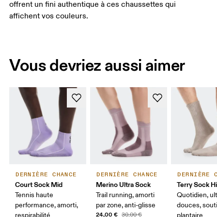
offrent un fini authentique à ces chaussettes qui
affichent vos couleurs.
Vous devriez aussi aimer
DERNIÈRE CHANCE
DERNIÈRE CHANCE
DERNIÈRE 
Court Sock Mid
Merino Ultra Sock
Terry Sock H
Tennis haute
Trail running, amorti
Quotidien, ul
performance, amorti,
par zone, anti-glisse
douces, sout
24,00 €
respirabilité
30,00 €
plantaire