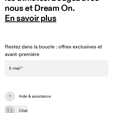
nous et Dream On. 
En savoir plus
Restez dans la boucle : offres exclusives et
avant-première
E-mail
*
Recevez du contenu personnalisé sur toutes les
plateformes digitales selon vos interactions avec On.
Aide & assistance
En savoir plus
Chat