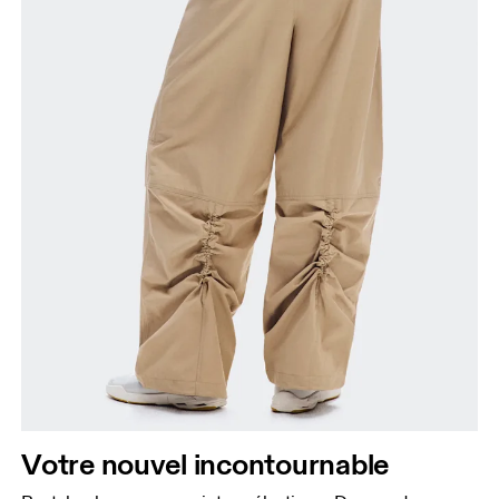
large.
Cuisses
Tenez-vous debout, pieds écartés à la largeur des
épaules. Mesurez votre tour de cuisse sur la partie
la plus large.
Entrejambe
Tenez-vous debout, pieds légèrement écartés et
jambes droites. Prenez la mesure du haut de
l’intérieur de la jambe jusqu’à la cheville.
Votre nouvel incontournable