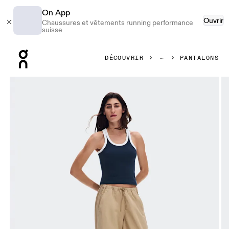
On App
Ouvrir
Chaussures et vêtements running performance
suisse
Press Escape to close navigation
DÉCOUVRIR
PANTALONS
Image 1 de 8 de la galerie d’images On Parachute Pants Ka