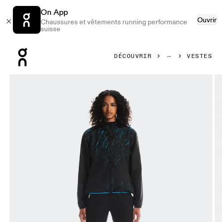
On App
Ouvrir
Chaussures et vêtements running performance
suisse
Press Escape to close navigation
DÉCOUVRIR
VESTES
Image 1 de 7 de la galerie d’images On Pace Run Jacket Ma