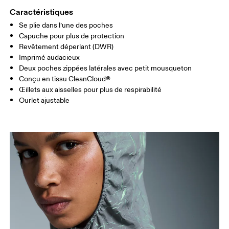
HANCHE
90
91 — 96
97 
Caractéristiques
Se plie dans l’une des poches
Glisser horizontalement pour en savoir plus
Capuche pour plus de protection
Revêtement déperlant (DWR)
Imprimé audacieux
Deux poches zippées latérales avec petit mousqueton
Comment se mesurer
Conçu en tissu CleanCloud®
Œillets aux aisselles pour plus de respirabilité
Ourlet ajustable