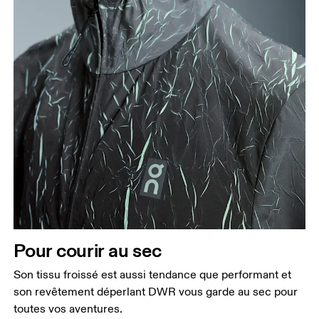
Buste
Prenez la mesure au niveau le plus large du buste,
en gardant le ruban à l’horizontale.
Taille
Mesurez votre tour de taille au dessus du nombril,
là où la taille est la plus fine.
Hanches
Pour courir au sec
Mesurez votre tour de hanches sur la partie la plus
Son tissu froissé est aussi tendance que performant et
large.
son revêtement déperlant DWR vous garde au sec pour
toutes vos aventures.