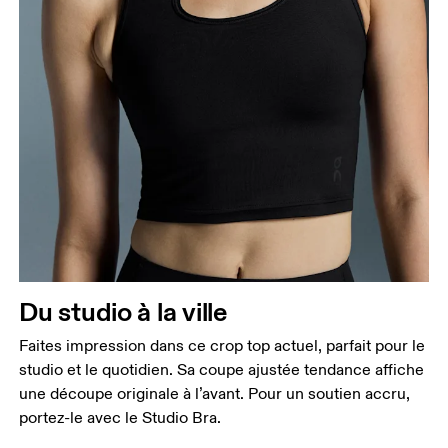
Buste
Prenez la mesure au niveau le plus large du buste,
en gardant le ruban à l’horizontale.
Taille
Mesurez votre tour de taille au dessus du nombril,
là où la taille est la plus fine.
Hanches
Du studio à la ville
Mesurez votre tour de hanches sur la partie la plus
Faites impression dans ce crop top actuel, parfait pour le
large.
studio et le quotidien. Sa coupe ajustée tendance affiche
une découpe originale à l’avant. Pour un soutien accru,
portez-le avec le Studio Bra.