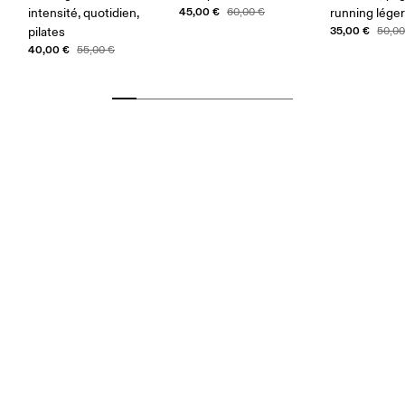
45,00 €
intensité, quotidien,
60,00 €
running lége
35,00 €
pilates
50,00
40,00 €
55,00 €