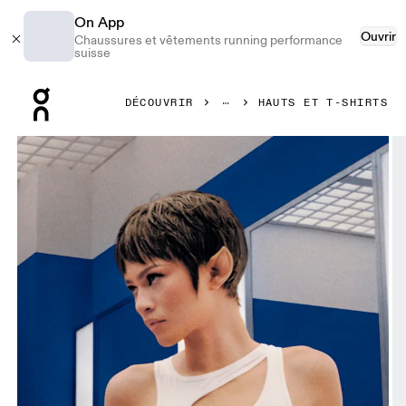
On App
Ouvrir
Chaussures et vêtements running performance
suisse
Press Escape to close navigation
DÉCOUVRIR
HAUTS ET T-SHIRTS
Image 1 de 6 de la galerie d’images On Studio Cut-Out Crop