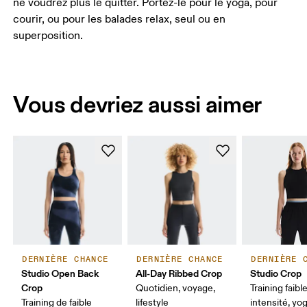
ne voudrez plus le quitter. Portez-le pour le yoga, pour
courir, ou pour les balades relax, seul ou en
superposition.
Vous devriez aussi aimer
DERNIÈRE CHANCE
DERNIÈRE CHANCE
DERNIÈRE 
Studio Open Back
All-Day Ribbed Crop
Studio Crop
Crop
Quotidien, voyage,
Training faibl
Training de faible
lifestyle
intensité, yog