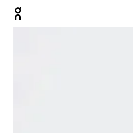
Press Escape to close navigation
Image 1 de 7 de la galerie d’images On Focus Tech Hoo