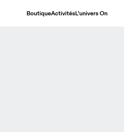
Boutique
Activités
L’univers On
die Mineral Femme Sweats à capuche et sweats