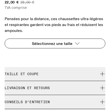
22,00 €
28,00 €
TVA comprise
Pensées pour la distance, ces chaussettes ultra-légères
et respirantes gardent vos pieds au frais et réduisent les
ampoules.
Sélectionnez une taille
TAILLE ET COUPE
Correspond à la taille réelle.
LIVRAISON ET RETOURS
Livraison gratuite pour toute commande supérieure à 35
Guide des tailles - Chaussettes unisexe
CONSEILS D’ENTRETIEN
€
Retour gratuit sous 30 jours