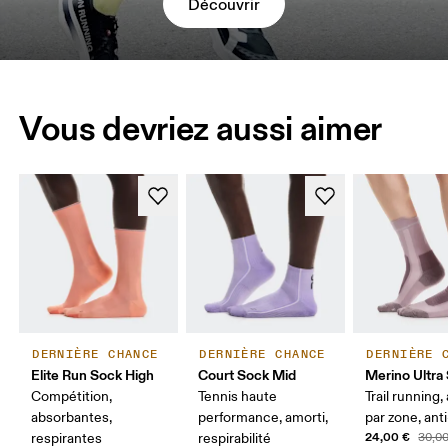
Découvrir
Vous devriez aussi aimer
DERNIÈRE CHANCE
DERNIÈRE CHANCE
DERNIÈRE 
Elite Run Sock High
Court Sock Mid
Merino Ultra
Compétition,
Tennis haute
Trail running,
absorbantes,
performance, amorti,
par zone, anti
24,00 €
respirantes
respirabilité
30,0