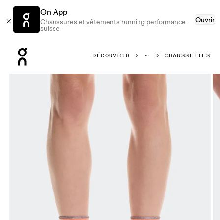
On App
Ouvrir
Chaussures et vêtements running performance
suisse
Press Escape to close navigation
DÉCOUVRIR
CHAUSSETTES
Image 1 de 3 de la galerie d’images On Elite Run Sock Mid