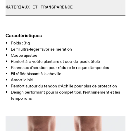
Lavage en machine à froid
Les produits et les coloris en édition limitée ainsi que les
MATÉRIAUX ET TRANSPARENCE
XS
S
Pas de javel
articles Dernière chance ne sont pas échangeables,
Ne pas nettoyer à sec
GUIDE DES TAILLES - CHAUSSETTES UNISEXE
Matériaux
mais peuvent être retournés en vue d’un
EU
35 — 37.5
38 — 40
41
Ne pas repasser
remboursement
88% Polyamide 7% Elastane 4% Polyamide (Recycled) 1%
Pas de sèche-linge
FEMME USA
W 4 — 6
W 7 — 8.5
W 9.
Polyester
Caractéristiques
Pays d'origine
Poids : 31g
HOMME USA
M 8
Le fil ultra-léger favorise l’aération
Slovénie
Coupe ajustée
UK
2.5 — 4
5 — 6.5
7
Renfort à la voûte plantaire et cou-de-pied côtelé
Panneaux d’aération pour réduire le risque d’ampoules
JP
21 — 23
24 — 25.5
26 
Fil réfléchissant à la cheville
Amorti ciblé
Renfort autour du tendon d’Achille pour plus de protection
BR
33 — 35
36 — 38
39
Design performant pour la compétition, l’entraînement et les
tempo runs
Glisser horizontalement pour en savoir plus