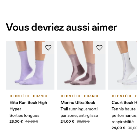
Vous devriez aussi aimer
DERNIÈRE CHANCE
DERNIÈRE CHANCE
DERNIÈRE 
Elite Run Sock High
Merino Ultra Sock
Court Sock H
Hyper
Trail running, amorti
Tennis haute
Sorties longues
par zone, anti-glisse
performance,
28,00 €
24,00 €
40,00 €
30,00 €
respirabilité
24,00 €
30,0