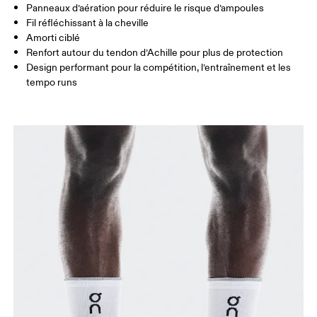
Panneaux d’aération pour réduire le risque d’ampoules
JP
21 — 23
24 — 25.5
26 
Fil réfléchissant à la cheville
Amorti ciblé
Renfort autour du tendon d’Achille pour plus de protection
BR
33 — 35
36 — 38
39
Design performant pour la compétition, l’entraînement et les
tempo runs
Glisser horizontalement pour en savoir plus