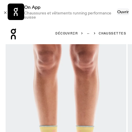
On App
Ouvrir
Chaussures et vêtements running performance
suisse
Press Escape to close navigation
DÉCOUVRIR
CHAUSSETTES
Image 1 de 3 de la galerie d’images On Elite Run Sock High